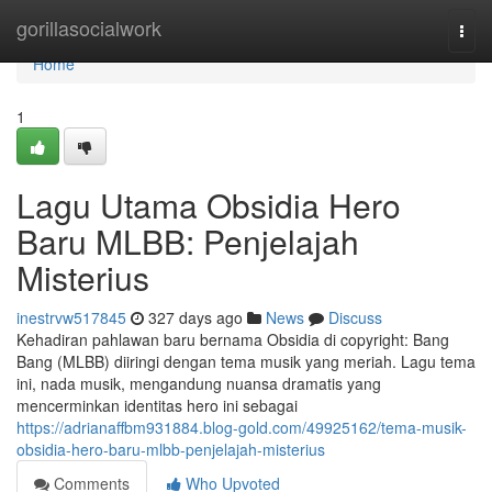
Home
gorillasocialwork
Togg
navi
Home
1
Lagu Utama Obsidia Hero
Baru MLBB: Penjelajah
Misterius
inestrvw517845
327 days ago
News
Discuss
Kehadiran pahlawan baru bernama Obsidia di copyright: Bang
Bang (MLBB) diiringi dengan tema musik yang meriah. Lagu tema
ini, nada musik, mengandung nuansa dramatis yang
mencerminkan identitas hero ini sebagai
https://adrianaffbm931884.blog-gold.com/49925162/tema-musik-
obsidia-hero-baru-mlbb-penjelajah-misterius
Comments
Who Upvoted