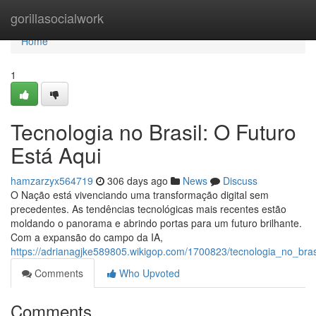
Home
gorillasocialwork
Home
1
Tecnologia no Brasil: O Futuro
Está Aqui
hamzarzyx564719
306 days ago
News
Discuss
O Nação está vivenciando uma transformação digital sem
precedentes. As tendências tecnológicas mais recentes estão
moldando o panorama e abrindo portas para um futuro brilhante.
Com a expansão do campo da IA,
https://adrianagjke589805.wikigop.com/1700823/tecnologia_no_bras
Comments
Who Upvoted
Comments