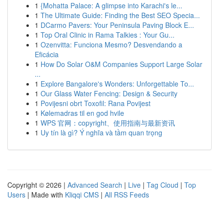
1
{Mohatta Palace: A glimpse into Karachi's le...
1
The Ultimate Guide: Finding the Best SEO Specia...
1
DCarmo Pavers: Your Peninsula Paving Block E...
1
Top Oral Clinic in Rama Talkies : Your Gu...
1
Ozenvitta: Funciona Mesmo? Desvendando a
Eficácia
1
How Do Solar O&M Companies Support Large Solar
...
1
Explore Bangalore's Wonders: Unforgettable To...
1
Our Glass Water Fencing: Design & Security
1
Povijesni obrt Toxofil: Rana Povijest
1
Kølemadras til en god hvile
1
WPS 官网：copyright、使用指南与最新资讯
1
Uy tín là gì? Ý nghĩa và tầm quan trọng
Copyright © 2026 |
Advanced Search
|
Live
|
Tag Cloud
|
Top
Users
| Made with
Kliqqi CMS
|
All RSS Feeds