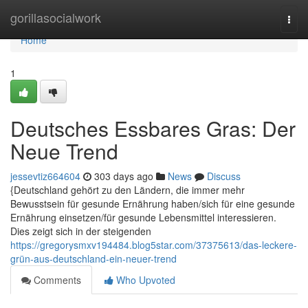
Home
gorillasocialwork
Togg
navi
Home
1
Deutsches Essbares Gras: Der
Neue Trend
jessevtiz664604
303 days ago
News
Discuss
{Deutschland gehört zu den Ländern, die immer mehr
Bewusstsein für gesunde Ernährung haben/sich für eine gesunde
Ernährung einsetzen/für gesunde Lebensmittel interessieren.
Dies zeigt sich in der steigenden
https://gregorysmxv194484.blog5star.com/37375613/das-leckere-
grün-aus-deutschland-ein-neuer-trend
Comments
Who Upvoted