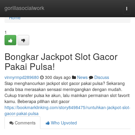
Home
gorillasocialwork
Togg
navi
Home
1
Bongkar Jackpot Slot Gacor
Pakai Pulsa!
vinnyrmpd289680
300 days ago
News
Discuss
Siap menghancurkan jackpot slot gacor pakai pulsa? Sekarang
anda bisa merasakan sensasi meningangkan dengan mudah.
Cukup transfer pulsa ke akun, lalu mainkan permainan slot favorit
kamu. Beberapa pilihan slot gacor
https://bookmarklinking.com/story8498475/runtuhkan-jackpot-slot-
gacor-pakai-pulsa
Comments
Who Upvoted