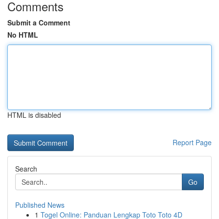
Comments
Submit a Comment
No HTML
HTML is disabled
Report Page
Search
Go
Published News
1
Togel Online: Panduan Lengkap Toto Toto 4D