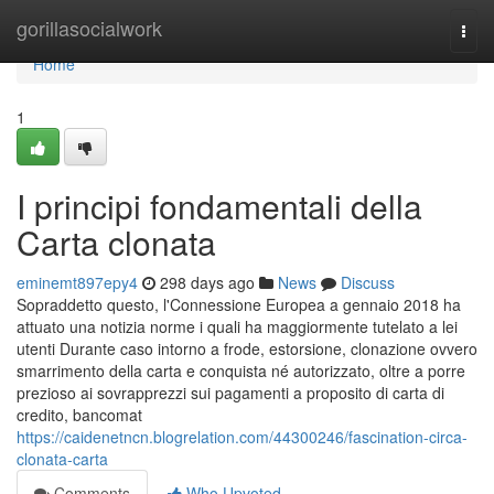
Home
gorillasocialwork
Togg
navi
Home
1
I principi fondamentali della
Carta clonata
eminemt897epy4
298 days ago
News
Discuss
Sopraddetto questo, l'Connessione Europea a gennaio 2018 ha
attuato una notizia norme i quali ha maggiormente tutelato a lei
utenti Durante caso intorno a frode, estorsione, clonazione ovvero
smarrimento della carta e conquista né autorizzato, oltre a porre
prezioso ai sovrapprezzi sui pagamenti a proposito di carta di
credito, bancomat
https://caidenetncn.blogrelation.com/44300246/fascination-circa-
clonata-carta
Comments
Who Upvoted