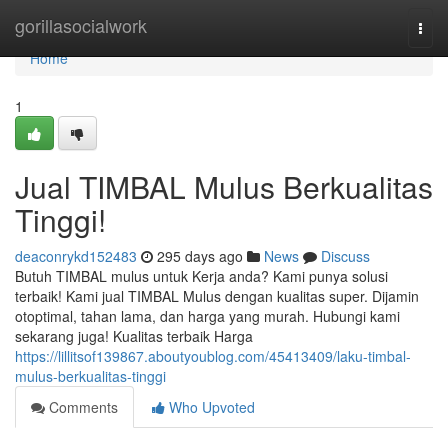
Home
gorillasocialwork
Togg
navi
Home
1
Jual TIMBAL Mulus Berkualitas
Tinggi!
deaconrykd152483
295 days ago
News
Discuss
Butuh TIMBAL mulus untuk Kerja anda? Kami punya solusi
terbaik! Kami jual TIMBAL Mulus dengan kualitas super. Dijamin
otoptimal, tahan lama, dan harga yang murah. Hubungi kami
sekarang juga! Kualitas terbaik Harga
https://lillitsof139867.aboutyoublog.com/45413409/laku-timbal-
mulus-berkualitas-tinggi
Comments
Who Upvoted