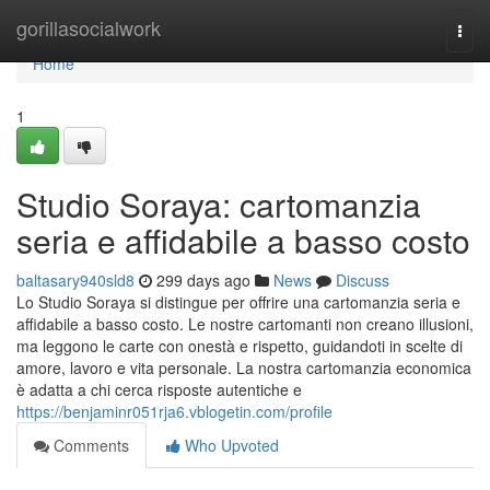
Home
gorillasocialwork
Togg
navi
Home
1
Studio Soraya: cartomanzia
seria e affidabile a basso costo
baltasary940sld8
299 days ago
News
Discuss
Lo Studio Soraya si distingue per offrire una cartomanzia seria e
affidabile a basso costo. Le nostre cartomanti non creano illusioni,
ma leggono le carte con onestà e rispetto, guidandoti in scelte di
amore, lavoro e vita personale. La nostra cartomanzia economica
è adatta a chi cerca risposte autentiche e
https://benjaminr051rja6.vblogetin.com/profile
Comments
Who Upvoted