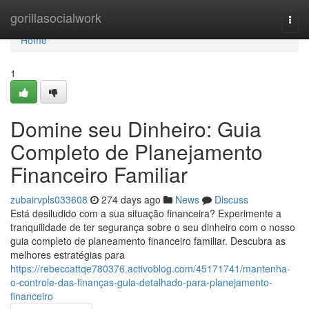
Home
gorillasocialwork
Togg
navi
Home
1
Domine seu Dinheiro: Guia
Completo de Planejamento
Financeiro Familiar
zubairvpls033608
274 days ago
News
Discuss
Está desiludido com a sua situação financeira? Experimente a
tranquilidade de ter segurança sobre o seu dinheiro com o nosso
guia completo de planeamento financeiro familiar. Descubra as
melhores estratégias para
https://rebeccattqe780376.activoblog.com/45171741/mantenha-
o-controle-das-finanças-guia-detalhado-para-planejamento-
financeiro