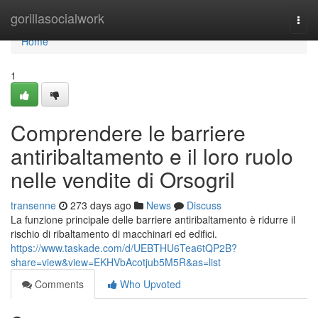
Home
gorillasocialwork
Togg
navi
Home
1
Comprendere le barriere
antiribaltamento e il loro ruolo
nelle vendite di Orsogril
transenne
273 days ago
News
Discuss
La funzione principale delle barriere antiribaltamento è ridurre il
rischio di ribaltamento di macchinari ed edifici.
https://www.taskade.com/d/UEBTHU6Tea6tQP2B?
share=view&view=EKHVbAcotjub5M5R&as=list
Comments
Who Upvoted