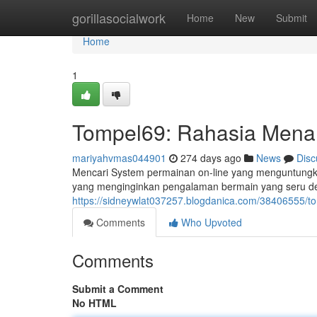
Home
gorillasocialwork
Home
New
Submit
Home
1
Tompel69: Rahasia Mena
mariyahvmas044901
274 days ago
News
Disc
Mencari System permainan on-line yang menguntungka
yang menginginkan pengalaman bermain yang seru de
https://sidneywlat037257.blogdanica.com/38406555/t
Comments
Who Upvoted
Comments
Submit a Comment
No HTML