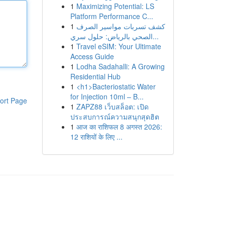
1
Maximizing Potential: LS
Platform Performance C...
1
كشف تسربات مواسير الصرف
الصحي بالرياض: حلول سري...
1
Travel eSIM: Your Ultimate
Access Guide
1
Lodha Sadahalli: A Growing
Residential Hub
1
<h1>Bacteriostatic Water
for Injection 10ml – B...
ort Page
1
ZAPZ88 เว็บสล็อต: เปิด
ประสบการณ์ความสนุกสุดฮิต
1
आज का राशिफल 8 अगस्त 2026:
12 राशियों के लिए ...