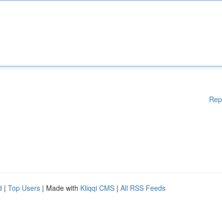
Rep
d
|
Top Users
| Made with
Kliqqi CMS
|
All RSS Feeds