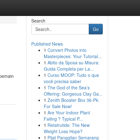
Search
Go
Published News
1
Convert Photos into
Masterpieces: Your Tutorial...
1
Abito da Sposa su Misura:
Guida Completa per La...
1
Curso MOOP: Tudo o que
 pemain
você precisa saber
1
The God of the Sea’s
Offering: Gorgeous Clay Ga...
1
Zenith Booster Box 36-Pk:
For Sale Now!
1
Are Your Indoor Plant
Failing ? Typical P...
1
Retatrutide: The New
Weight Loss Hope?
1
Pijat Panggilan Semarang