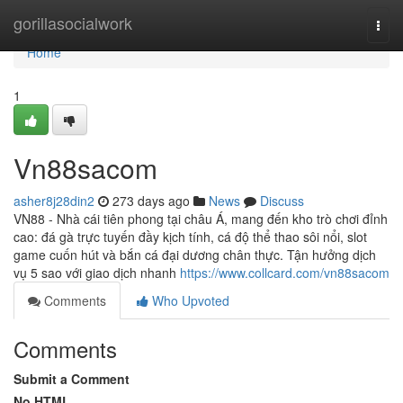
Home
gorillasocialwork
Togg
navi
Home
1
Vn88sacom
asher8j28din2
273 days ago
News
Discuss
VN88 - Nhà cái tiên phong tại châu Á, mang đến kho trò chơi đỉnh
cao: đá gà trực tuyến đầy kịch tính, cá độ thể thao sôi nổi, slot
game cuốn hút và bắn cá đại dương chân thực. Tận hưởng dịch
vụ 5 sao với giao dịch nhanh
https://www.collcard.com/vn88sacom
Comments
Who Upvoted
Comments
Submit a Comment
No HTML