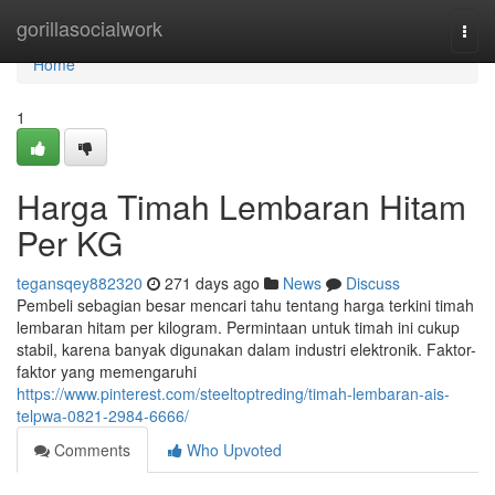
Home
gorillasocialwork
Togg
navi
Home
1
Harga Timah Lembaran Hitam
Per KG
tegansqey882320
271 days ago
News
Discuss
Pembeli sebagian besar mencari tahu tentang harga terkini timah
lembaran hitam per kilogram. Permintaan untuk timah ini cukup
stabil, karena banyak digunakan dalam industri elektronik. Faktor-
faktor yang memengaruhi
https://www.pinterest.com/steeltoptreding/timah-lembaran-ais-
telpwa-0821-2984-6666/
Comments
Who Upvoted