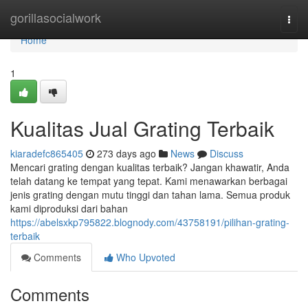
Home
gorillasocialwork
Togg
navi
Home
1
Kualitas Jual Grating Terbaik
kiaradefc865405
273 days ago
News
Discuss
Mencari grating dengan kualitas terbaik? Jangan khawatir, Anda
telah datang ke tempat yang tepat. Kami menawarkan berbagai
jenis grating dengan mutu tinggi dan tahan lama. Semua produk
kami diproduksi dari bahan
https://abelsxkp795822.blognody.com/43758191/pilihan-grating-
terbaik
Comments
Who Upvoted
Comments