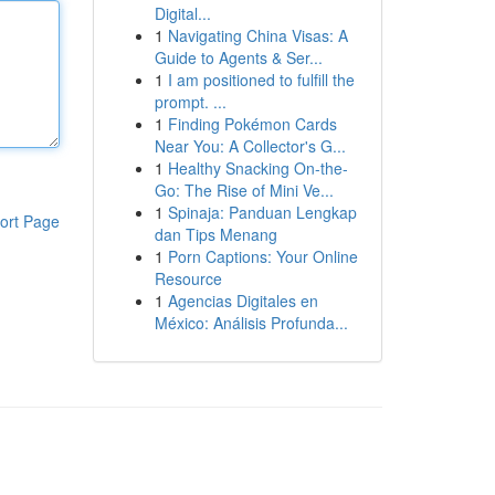
Digital...
1
Navigating China Visas: A
Guide to Agents & Ser...
1
I am positioned to fulfill the
prompt. ...
1
Finding Pokémon Cards
Near You: A Collector's G...
1
Healthy Snacking On-the-
Go: The Rise of Mini Ve...
1
Spinaja: Panduan Lengkap
ort Page
dan Tips Menang
1
Porn Captions: Your Online
Resource
1
Agencias Digitales en
México: Análisis Profunda...