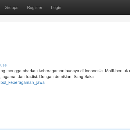
Groups
Register
Login
cuss
ng menggambarkan keberagaman budaya di Indonesia. Motif-bentuk
 agama, dan tradisi. Dengan demikian, Sang Saka
imbol_keberagaman_jawa