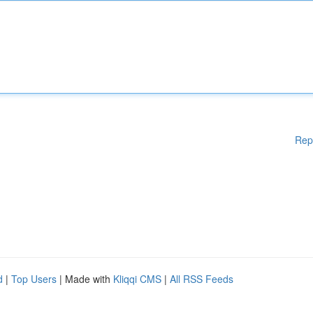
Rep
d
|
Top Users
| Made with
Kliqqi CMS
|
All RSS Feeds