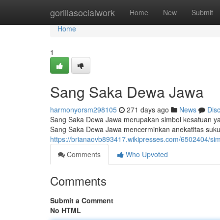
Home
gorillasocialwork
Home
New
Submit
Home
1
Sang Saka Dewa Jawa
harmonyorsm298105
271 days ago
News
Dis
Sang Saka Dewa Jawa merupakan simbol kesatuan ya
Sang Saka Dewa Jawa mencerminkan anekatitas suku,
https://brianaovb893417.wikipresses.com/6502404/s
Comments
Who Upvoted
Comments
Submit a Comment
No HTML