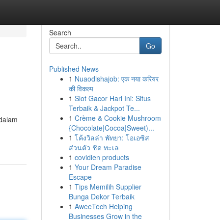
Search
Go
Published News
1
Nuaodishajob: एक नया करियर
की विकल्प
1
Slot Gacor Hari Ini: Situs
Terbaik & Jackpot Te...
1
Crème & Cookie Mushroom
 dalam
{Chocolate|Cocoa|Sweet)...
1
โค้งวิลล่า พัทยา: โอเอซิส
ส่วนตัว ชิด ทะเล
1
covidien products
1
Your Dream Paradise
Escape
1
Tips Memilih Supplier
Bunga Dekor Terbaik
1
AweeTech Helping
Businesses Grow in the