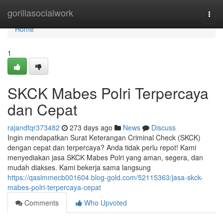
Home
gorillasocialwork
Togg
navi
Home
1
SKCK Mabes Polri Terpercaya
dan Cepat
rajandfqr373482
273 days ago
News
Discuss
Ingin mendapatkan Surat Keterangan Criminal Check (SKCK)
dengan cepat dan terpercaya? Anda tidak perlu repot! Kami
menyediakan jasa SKCK Mabes Polri yang aman, segera, dan
mudah diakses. Kami bekerja sama langsung
https://qasimmecb001604.blog-gold.com/52115363/jasa-skck-
mabes-polri-terpercaya-cepat
Comments
Who Upvoted