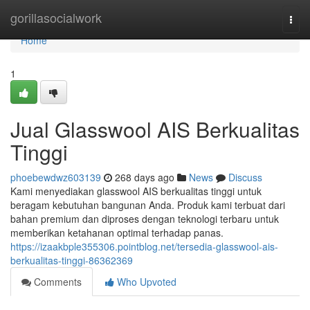
Home
gorillasocialwork
Togg
navi
Home
1
Jual Glasswool AIS Berkualitas
Tinggi
phoebewdwz603139
268 days ago
News
Discuss
Kami menyediakan glasswool AIS berkualitas tinggi untuk
beragam kebutuhan bangunan Anda. Produk kami terbuat dari
bahan premium dan diproses dengan teknologi terbaru untuk
memberikan ketahanan optimal terhadap panas.
https://izaakbple355306.pointblog.net/tersedia-glasswool-ais-
berkualitas-tinggi-86362369
Comments
Who Upvoted