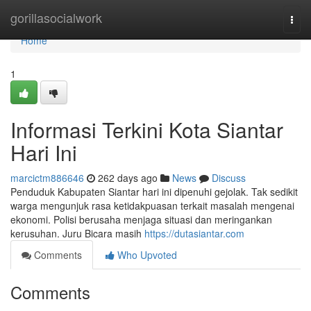
Home
gorillasocialwork
Togg
navi
Home
1
Informasi Terkini Kota Siantar
Hari Ini
marcictm886646
262 days ago
News
Discuss
Penduduk Kabupaten Siantar hari ini dipenuhi gejolak. Tak sedikit
warga mengunjuk rasa ketidakpuasan terkait masalah mengenai
ekonomi. Polisi berusaha menjaga situasi dan meringankan
kerusuhan. Juru Bicara masih
https://dutasiantar.com
Comments
Who Upvoted
Comments