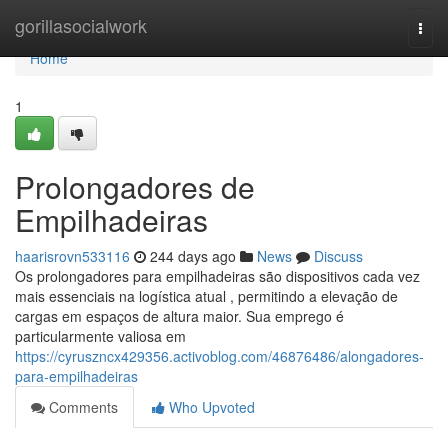
Home
gorillasocialwork
Togg
navi
Home
1
Prolongadores de
Empilhadeiras
haarisrovn533116
244 days ago
News
Discuss
Os prolongadores para empilhadeiras são dispositivos cada vez
mais essenciais na logística atual , permitindo a elevação de
cargas em espaços de altura maior. Sua emprego é
particularmente valiosa em
https://cyruszncx429356.activoblog.com/46876486/alongadores-
para-empilhadeiras
Comments
Who Upvoted