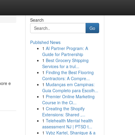
Search
Go
Published News
1
AI Partner Program: A
Guide for Partnership
1
Best Grocery Shipping
Services for a trul...
1
Finding the Best Flooring
Contractors: A Compre...
more e
1
Mudanças em Campinas:
Guia Completo para Escolh...
1
Premier Online Marketing
Course in the Ci...
1
Creating the Shopify
Extensions: Shared ,...
1
Telehealth Mental health
assessment NJ | PTSD t...
1
Vybz Kartel, Shanique & a