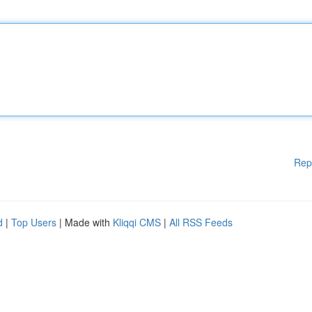
Rep
d
|
Top Users
| Made with
Kliqqi CMS
|
All RSS Feeds