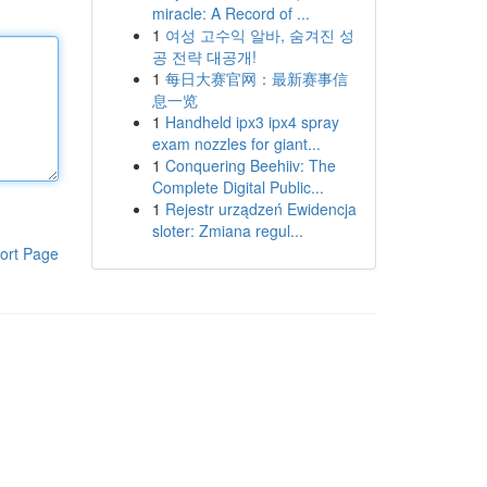
miracle: A Record of ...
1
여성 고수익 알바, 숨겨진 성
공 전략 대공개!
1
每日大赛官网：最新赛事信
息一览
1
Handheld ipx3 ipx4 spray
exam nozzles for giant...
1
Conquering Beehiiv: The
Complete Digital Public...
1
Rejestr urządzeń Ewidencja
sloter: Zmiana regul...
ort Page