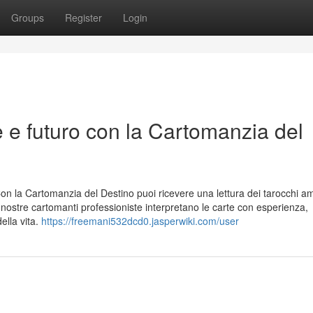
Groups
Register
Login
e e futuro con la Cartomanzia del
Con la Cartomanzia del Destino puoi ricevere una lettura dei tarocchi a
e nostre cartomanti professioniste interpretano le carte con esperienza,
ella vita.
https://freemani532dcd0.jasperwiki.com/user