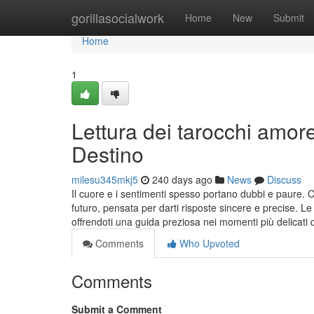
Home
gorillasocialwork
Home
New
Submit
Home
1
Lettura dei tarocchi amor
Destino
milesu345mkj5
240 days ago
News
Discuss
Il cuore e i sentimenti spesso portano dubbi e paure. 
futuro, pensata per darti risposte sincere e precise. L
offrendoti una guida preziosa nei momenti più delicati d
Comments
Who Upvoted
Comments
Submit a Comment