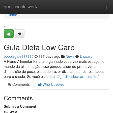
Home
gorillasocialwork
Togg
navi
Home
1
Guia Dieta Low Carb
poppiegaie337985
197 days ago
News
Discuss
A Plano Alimentar Keto tem ganhado cada vez mais espaço no
mundo da alimentação. Isso porque, além de promover a
diminuição de peso, ela pode trazer diversos outros resultados
para a saúde. Se você está
https://gordiceslowcarb.com.br/
Comments
Who Upvoted
Comments
Submit a Comment
No HTML