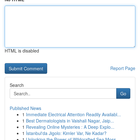
HTML is disabled
Report Page
Search
Go
Published News
1
Immediate Electrical Attention Readily Availabl...
1
Best Dermatologists in Vaishali Nagar, Jaip...
1
Revealing Online Mysteries : A Deep Explo...
1
İstanbul'da Jigolo: Kimler Var, Ne Kadar?
1
Unlocking the Power of Wildcrafted Sea Moss