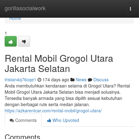
Home
gorillasocialwork
Togg
navi
Home
1
Rental Mobil Grogol Utara
Jakarta Selatan
tristan4q76cqe1
174 days ago
News
Discuss
Anda membutuhkan kendaraan selama di Grogol Utara? Rental
Mobil Grogol Utara Jakarta Selatan bisa menjadi solusinya.
Tersedia banyak armada yang bisa dipilih sesuai kebutuhan
dengan berbagai rute serta medan jalanan.
https://azkarentcar.com/rental-mobil/grogol-utara/
Comments
Who Upvoted
Comments