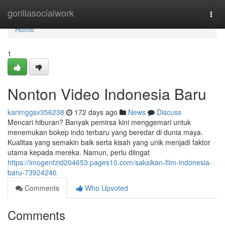
Home
gorillasocialwork
Togg
navi
Home
1
Nonton Video Indonesia Baru
karimggsv356238
172 days ago
News
Discuss
Mencari hiburan? Banyak pemirsa kini menggemari untuk
menemukan bokep indo terbaru yang beredar di dunia maya.
Kualitas yang semakin baik serta kisah yang unik menjadi faktor
utama kepada mereka. Namun, perlu diingat
https://imogenfzid204653.pages10.com/saksikan-film-indonesia-
baru-73924246
Comments
Who Upvoted
Comments