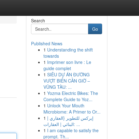
Search
Go
Published News
1
Understanding the shift
towards
1
Imprimer son livre : Le
guide complet
1
SIÊU DỰ ÁN ĐƯỜNG
VƯỢT BIỂN CẦN GIỜ –
VŨNG TÀU: ...
1
Yozma Electric Bikes: The
Complete Guide to Yoz...
1
Unlock Your Mouth
Microbiome: A Primer to Or...
1
إيركس للتطوير {العقاري |
البنائي | العقارات: ...
1
I am capable to satisfy the
prompt. Th...