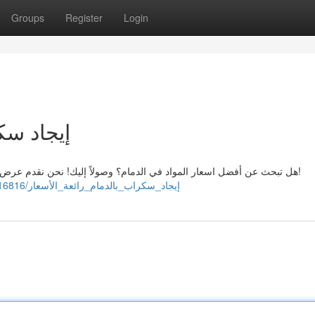
Groups
Register
Login
إيجاد سك
هل تبحث عن أفضل اسعار المواد في الدمام؟ وصولاً إليك! نحن نقدم عرض العروض ل مواد. اشتري على جودة المواد. تواصل معنا اليوم!
https://jasperagos315791.wikicorrespondence.com/6416816/إيجاد_سكراب_بالدمام_رائعة_الأسعار