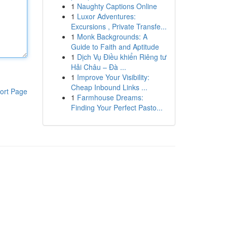
1
Naughty Captions Online
1
Luxor Adventures:
Excursions , Private Transfe...
1
Monk Backgrounds: A
Guide to Faith and Aptitude
1
Dịch Vụ Điều khiển Riêng tư
Hải Châu – Đà ...
1
Improve Your Visibility:
Cheap Inbound Links ...
ort Page
1
Farmhouse Dreams:
Finding Your Perfect Pasto...