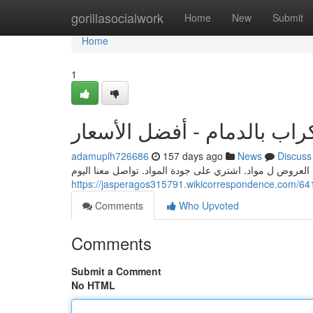
Home
gorillasocialwork
Home
New
Submit
Home
1
راب بالدمام - أفضل الأسعار
adamuplh726686
157 days ago
News
Discuss
Comments
Who Upvoted
Comments
Submit a Comment
No HTML