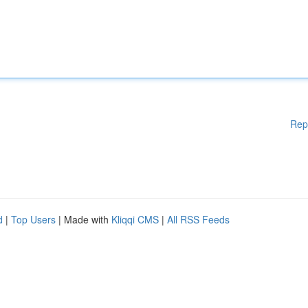
Rep
d
|
Top Users
| Made with
Kliqqi CMS
|
All RSS Feeds