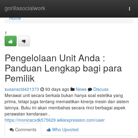
Home
gorillasocialwork
Togg
navi
Home
1
Pengelolaan Unit Anda :
Panduan Lengkap bagi para
Pemilik
susansctd421373
93 days ago
News
Discuss
Merawat unit secara berkala bukan hanya soal estetika yang
prima, tetapi juga tentang memastikan kinerja mesin dan sistem
lainnya. Buku ini akan membahas secara rinci berbagai aspek
perawatan kendaraan ,
https://monicacxdk575629.wikiexpression.com/user
Comments
Who Upvoted