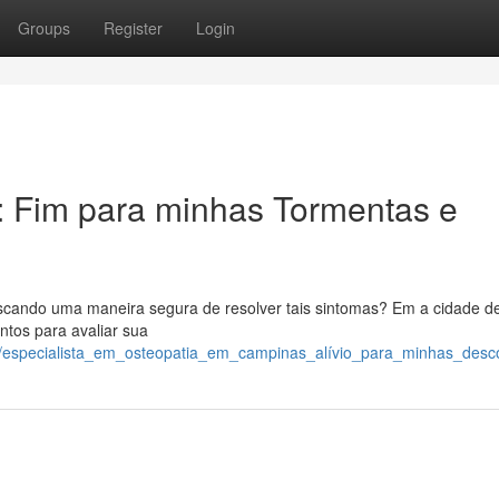
Groups
Register
Login
 Fim para minhas Tormentas e
scando uma maneira segura de resolver tais sintomas? Em a cidade d
ntos para avaliar sua
0/especialista_em_osteopatia_em_campinas_alívio_para_minhas_desc