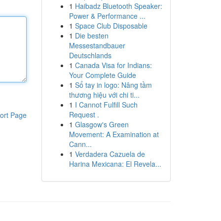
1
Haibadz Bluetooth Speaker:
Power & Performance ...
1
Space Club Disposable
1
Die besten
Messestandbauer
Deutschlands
1
Canada Visa for Indians:
Your Complete Guide
1
Sổ tay in logo: Nâng tầm
thương hiệu với chi ti...
1
I Cannot Fulfill Such
Request .
ort Page
1
Glasgow's Green
Movement: A Examination at
Cann...
1
Verdadera Cazuela de
Harina Mexicana: El Revela...