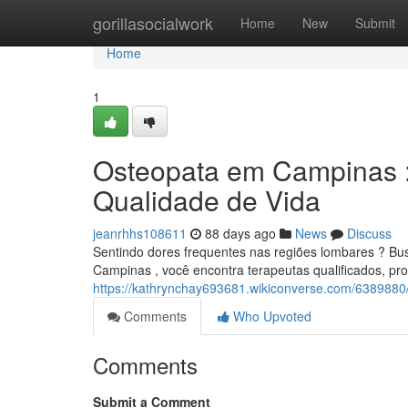
Home
gorillasocialwork
Home
New
Submit
Home
1
Osteopata em Campinas :
Qualidade de Vida
jeanrhhs108611
88 days ago
News
Discuss
Sentindo dores frequentes nas regiões lombares ? Bu
Campinas , você encontra terapeutas qualificados, pro
https://kathrynchay693681.wikiconverse.com/638988
Comments
Who Upvoted
Comments
Submit a Comment