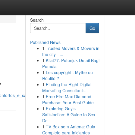
Search
Go
Published News
1
Trusted Movers & Movers in
the city - ...
1
Kilat77: Petunjuk Detail Bagi
Pemula
1
Les copyright : Mythe ou
Réalité ?
e
1
Finding the Right Digital
Marketing Consultant:...
onfortos_e_saúde
1
Free Fire Max Diamond
Purchase: Your Best Guide
1
Exploring Guy's
Satisfaction: A Guide to Sex
De...
1
TV Box sem Antena: Guia
Completo para Iniciantes