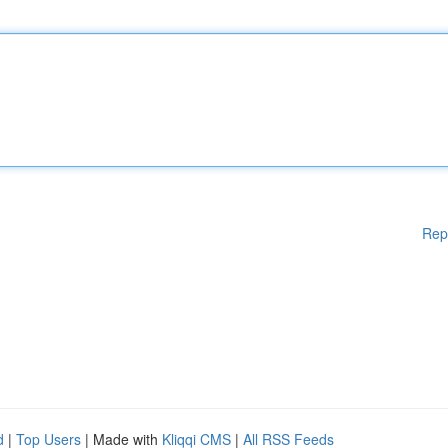
Rep
d
|
Top Users
| Made with
Kliqqi CMS
|
All RSS Feeds