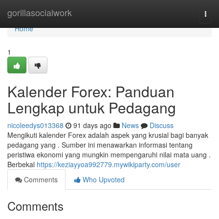
Home
gorillasocialwork
Togg
navi
Home
1
Kalender Forex: Panduan
Lengkap untuk Pedagang
nicoleedys013368
91 days ago
News
Discuss
Mengikuti kalender Forex adalah aspek yang krusial bagi banyak
pedagang yang . Sumber ini menawarkan informasi tentang
peristiwa ekonomi yang mungkin mempengaruhi nilai mata uang .
Berbekal
https://keziayyoa992779.mywikiparty.com/user
Comments
Who Upvoted
Comments