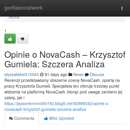
Home
gorillasocialwork
Togg
navi
Home
1
Opinie o NovaCash – Krzysztof
Gumiela: Szczera Analiza
alyssakbbe515943
91 days ago
News
Discuss
Recenzji przedstawiamy obszerne ocenę NovaCash, opartą na
pracy Krzysztofa Gumieli. Specjalista ten oferuje trzeźwy punkt
widzenia na platformę NovaCash, biorąc pod uwagę zarówno jej
zalety, jak i
https://jaysonkmmn456192.blog5.net/92998342/opinie-o-
novacash-krzysztof-gumiela-szczera-analiza
Comments
Who Upvoted