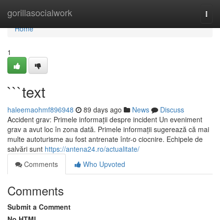
Home
gorillasocialwork
Togg
navi
Home
1
```text
haleemaohmf896948
89 days ago
News
Discuss
Accident grav: Primele informații despre incident Un eveniment
grav a avut loc în zona dată. Primele informații sugerează că mai
multe autoturisme au fost antrenate într-o ciocnire. Echipele de
salvări sunt
https://antena24.ro/actualitate/
Comments
Who Upvoted
Comments
Submit a Comment
No HTML