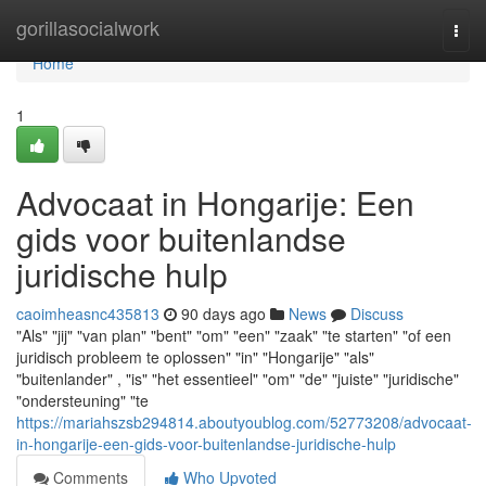
Home
gorillasocialwork
Togg
navi
Home
1
Advocaat in Hongarije: Een
gids voor buitenlandse
juridische hulp
caoimheasnc435813
90 days ago
News
Discuss
"Als" "jij" "van plan" "bent" "om" "een" "zaak" "te starten" "of een
juridisch probleem te oplossen" "in" "Hongarije" "als"
"buitenlander" , "is" "het essentieel" "om" "de" "juiste" "juridische"
"ondersteuning" "te
https://mariahszsb294814.aboutyoublog.com/52773208/advocaat-
in-hongarije-een-gids-voor-buitenlandse-juridische-hulp
Comments
Who Upvoted