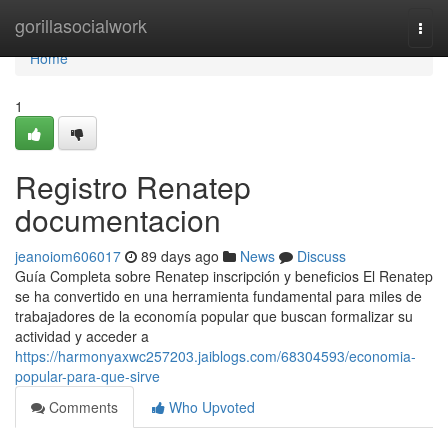
Home
gorillasocialwork
Togg
navi
Home
1
Registro Renatep
documentacion
jeanoiom606017
89 days ago
News
Discuss
Guía Completa sobre Renatep inscripción y beneficios El Renatep
se ha convertido en una herramienta fundamental para miles de
trabajadores de la economía popular que buscan formalizar su
actividad y acceder a
https://harmonyaxwc257203.jaiblogs.com/68304593/economia-
popular-para-que-sirve
Comments
Who Upvoted