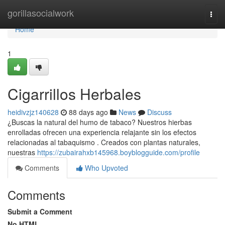
Home
gorillasocialwork
Togg
navi
Home
1
Cigarrillos Herbales
heidivzjz140628
88 days ago
News
Discuss
¿Buscas la natural del humo de tabaco? Nuestros hierbas
enrolladas ofrecen una experiencia relajante sin los efectos
relacionadas al tabaquismo . Creados con plantas naturales,
nuestras
https://zubairahxb145968.boyblogguide.com/profile
Comments
Who Upvoted
Comments
Submit a Comment
No HTML