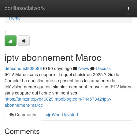
Home
gorillasocialwork
Togg
navi
Home
1
iptv abonnement Maroc
deacondust908583
90 days ago
News
Discuss
IPTV Maroc sans coupure : Lequel choisir en 2025 ? Guide
Complet La question que se posent tous les amateurs de
télévision numérique est simple : comment trouver un IPTV Maroc
sans coupure qui tienne vraiment ses
https://tamzintepv846829.mpeblog.com/74457342/iptv-
abonnement-maroc
Comments
Who Upvoted
Comments