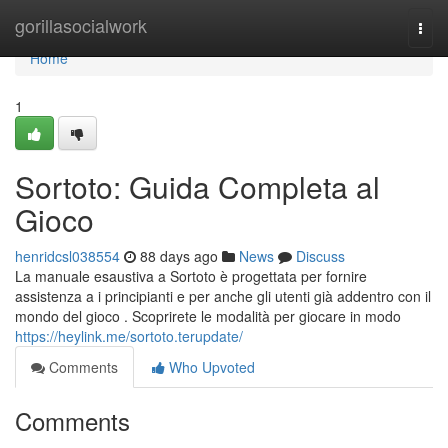
Home
gorillasocialwork
Togg
navi
Home
1
Sortoto: Guida Completa al
Gioco
henridcsl038554
88 days ago
News
Discuss
La manuale esaustiva a Sortoto è progettata per fornire
assistenza a i principianti e per anche gli utenti già addentro con il
mondo del gioco . Scoprirete le modalità per giocare in modo
https://heylink.me/sortoto.terupdate/
Comments
Who Upvoted
Comments