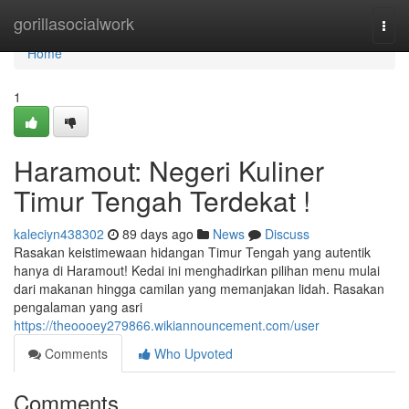
Home
gorillasocialwork
Togg
navi
Home
1
Haramout: Negeri Kuliner
Timur Tengah Terdekat !
kaleciyn438302
89 days ago
News
Discuss
Rasakan keistimewaan hidangan Timur Tengah yang autentik
hanya di Haramout! Kedai ini menghadirkan pilihan menu mulai
dari makanan hingga camilan yang memanjakan lidah. Rasakan
pengalaman yang asri
https://theoooey279866.wikiannouncement.com/user
Comments
Who Upvoted
Comments