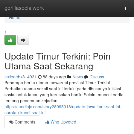
Home
gorillasocialwork
Togg
navi
Home
1
Update Timur Terkini: Poin
Utama Saat Sekarang
lexieoebx814931
88 days ago
News
Discuss
Beberapa berita utama mewarnai provinsi Timur Terkini.
Perhatian utama sekali saat ini tertuju pada dibukanya inisiasi
sosial untuk lahan yang kerusakan banjir. Selain, muncul berita
tentang penemuan kejadian
https://mediajx.com/story28095018/update-jawatimur-saat-ini-
sorotan-kunci-saat-ini
Comments
Who Upvoted