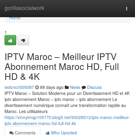
Home
gorillasocialwork
Togg
navi
Home
1
IPTV Maroc – Meilleur IPTV
Abonnement Maroc HD, Full
HD & 4K
tedcncn505087
89 days ago
News
Discuss
IPTV Maroc – Solution Moderne pour un Divertissement HD et 4K
iptv abonnement Maroc – iptv maroc – iptv abonnement Le
divertissement numérique connaît une transformation rapide au
Maroc. Les utilisateurs
https://vinnyimqp105770.blog5.net/93028512/iptv-maroc-meilleur-
iptv-abonnement-maroc-hd-full-hd-4k
Comments
Who Upvoted