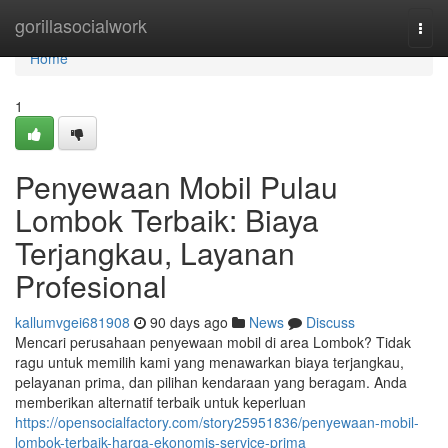
Home
gorillasocialwork
Togg
navi
Home
1
Penyewaan Mobil Pulau
Lombok Terbaik: Biaya
Terjangkau, Layanan
Profesional
kallumvgei681908
90 days ago
News
Discuss
Mencari perusahaan penyewaan mobil di area Lombok? Tidak
ragu untuk memilih kami yang menawarkan biaya terjangkau,
pelayanan prima, dan pilihan kendaraan yang beragam. Anda
memberikan alternatif terbaik untuk keperluan
https://opensocialfactory.com/story25951836/penyewaan-mobil-
lombok-terbaik-harga-ekonomis-service-prima