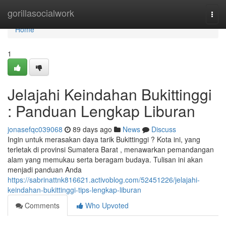
Home
gorillasocialwork
Togg
navi
Home
1
Jelajahi Keindahan Bukittinggi
: Panduan Lengkap Liburan
jonasefqc039068
89 days ago
News
Discuss
Ingin untuk merasakan daya tarik Bukittinggi ? Kota ini, yang
terletak di provinsi Sumatera Barat , menawarkan pemandangan
alam yang memukau serta beragam budaya. Tulisan ini akan
menjadi panduan Anda
https://sabrinattnk816621.activoblog.com/52451226/jelajahi-
keindahan-bukittinggi-tips-lengkap-liburan
Comments
Who Upvoted