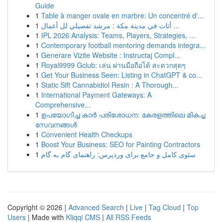
Guide
1
Table à manger ovale en marbre: Un concentré d'...
1
أثاث في مدينة مكة : مرشد تفصيلي لل أعمال ...
1
IPL 2026 Analysis: Teams, Players, Strategies, ...
1
Contemporary football mentoring demands integra...
1
Generare Vizite Website : Instructaj Compl...
1
Royal9999 Gclub: เล่น ผ่านมือถือได้ สะดวกสุดๆ
1
Get Your Business Seen: Listing in ChatGPT & co...
1
Static Sift Cannabidiol Resin : A Thorough...
1
International Payment Gateways: A
Comprehensive...
1
ഉപയോഗിച്ച കാർ പരിശോധന: കേരളത്തിലെ മികച്ച
സേവനങ്ങൾ
1
Convenient Health Checkups
1
Boost Your Business: SEO for Painting Contractors
1
سئوی کامل و جامع برای وردپرس: راهنمای گام به گام
Copyright © 2026 |
Advanced Search
|
Live
|
Tag Cloud
|
Top
Users
| Made with
Kliqqi CMS
|
All RSS Feeds