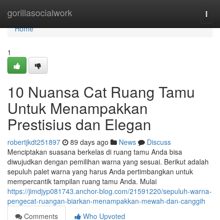
Home
gorillasocialwork
Togg
navi
Home
1
10 Nuansa Cat Ruang Tamu
Untuk Menampakkan
Prestisius dan Elegan
robertjkdt251897
89 days ago
News
Discuss
Menciptakan suasana berkelas di ruang tamu Anda bisa
diwujudkan dengan pemilihan warna yang sesuai. Berikut adalah
sepuluh palet warna yang harus Anda pertimbangkan untuk
mempercantik tampilan ruang tamu Anda. Mulai
https://jimdjyp081743.anchor-blog.com/21591220/sepuluh-warna-
pengecat-ruangan-biarkan-menampakkan-mewah-dan-canggih
Comments
Who Upvoted