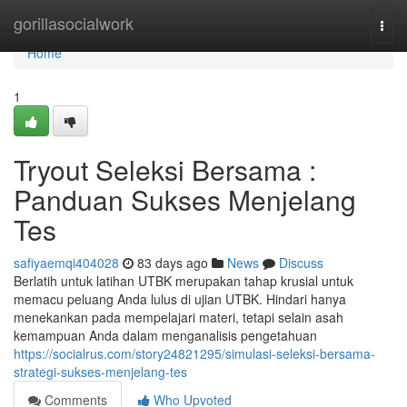
Home
gorillasocialwork
Togg
navi
Home
1
Tryout Seleksi Bersama :
Panduan Sukses Menjelang
Tes
safiyaemqi404028
83 days ago
News
Discuss
Berlatih untuk latihan UTBK merupakan tahap krusial untuk
memacu peluang Anda lulus di ujian UTBK. Hindari hanya
menekankan pada mempelajari materi, tetapi selain asah
kemampuan Anda dalam menganalisis pengetahuan
https://socialrus.com/story24821295/simulasi-seleksi-bersama-
strategi-sukses-menjelang-tes
Comments
Who Upvoted