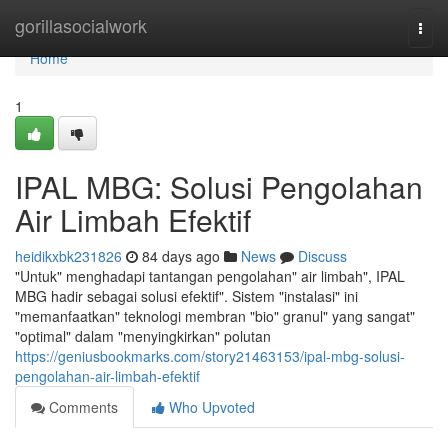
Home
gorillasocialwork
Togg
navi
Home
1
IPAL MBG: Solusi Pengolahan
Air Limbah Efektif
heidikxbk231826
84 days ago
News
Discuss
"Untuk" menghadapi tantangan pengolahan" air limbah", IPAL
MBG hadir sebagai solusi efektif". Sistem "instalasi" ini
"memanfaatkan" teknologi membran "bio" granul" yang sangat"
"optimal" dalam "menyingkirkan" polutan
https://geniusbookmarks.com/story21463153/ipal-mbg-solusi-
pengolahan-air-limbah-efektif
Comments
Who Upvoted