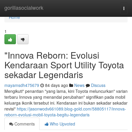
Home
gorillasocialwork
Togg
navi
Home
1
"Innova Reborn: Evolusi
Kendaraan Sport Utility Toyota
sekadar Legendaris
mayamsdh475679
84 days ago
News
Discuss
Mengikuti" penantian "yang lama, kini Toyota meluncurkan" varian
terbaru Innova yang menandai perubahan" signifikan pada mobil
keluarga ikonik tersebut ini. Kendaraan ini bukan sekadar sekadar
revisi"
https://jasonwodv661089.blog-gold.com/58805117/innova-
reborn-evolusi-mobil-toyota-begitu-legendaris
Comments
Who Upvoted