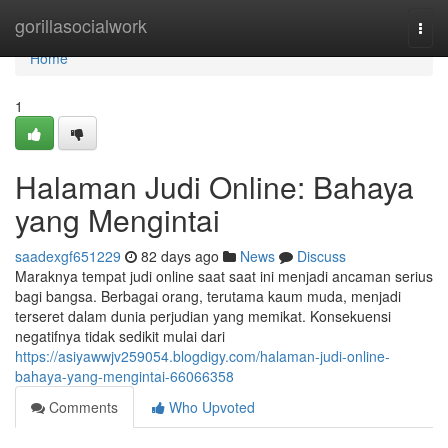
Home
gorillasocialwork
Togg
navi
Home
1
Halaman Judi Online: Bahaya
yang Mengintai
saadexgf651229
82 days ago
News
Discuss
Maraknya tempat judi online saat saat ini menjadi ancaman serius
bagi bangsa. Berbagai orang, terutama kaum muda, menjadi
terseret dalam dunia perjudian yang memikat. Konsekuensi
negatifnya tidak sedikit mulai dari
https://asiyawwjv259054.blogdigy.com/halaman-judi-online-
bahaya-yang-mengintai-66066358
Comments
Who Upvoted