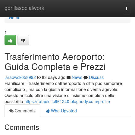
Home
gorillasocialwork
Togg
navi
Home
1
Trasferimento Aeroporto:
Guida Completa e Prezzi
larabwck058992
83 days ago
News
Discuss
Pianificare il trasferimento dall'aeroporto a città può sembrare
complicato , ma con la giusta informazione diventa agevole.
Questo articolo offre una visione d'insieme completa delle
possibilità
https://rafaeloifc961240.blognody.com/profile
Comments
Who Upvoted
Comments