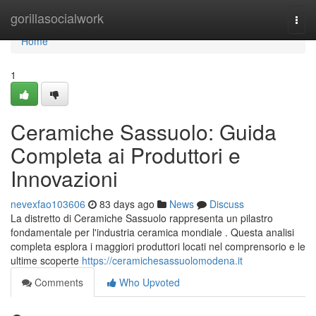
Home
gorillasocialwork
Togg
navi
Home
1
Ceramiche Sassuolo: Guida
Completa ai Produttori e
Innovazioni
nevexfao103606
83 days ago
News
Discuss
La distretto di Ceramiche Sassuolo rappresenta un pilastro
fondamentale per l'industria ceramica mondiale . Questa analisi
completa esplora i maggiori produttori locati nel comprensorio e le
ultime scoperte
https://ceramichesassuolomodena.it
Comments
Who Upvoted