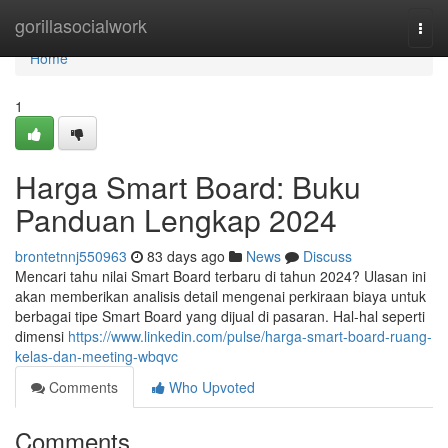
Home
gorillasocialwork
Togg
navi
Home
1
Harga Smart Board: Buku
Panduan Lengkap 2024
brontetnnj550963
83 days ago
News
Discuss
Mencari tahu nilai Smart Board terbaru di tahun 2024? Ulasan ini
akan memberikan analisis detail mengenai perkiraan biaya untuk
berbagai tipe Smart Board yang dijual di pasaran. Hal-hal seperti
dimensi
https://www.linkedin.com/pulse/harga-smart-board-ruang-
kelas-dan-meeting-wbqvc
Comments
Who Upvoted
Comments