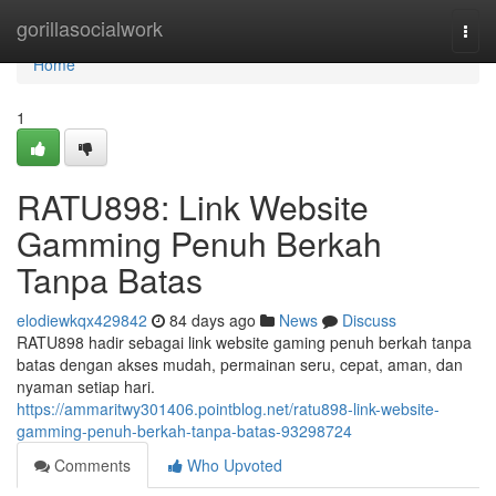
Home
gorillasocialwork
Togg
navi
Home
1
RATU898: Link Website
Gamming Penuh Berkah
Tanpa Batas
elodiewkqx429842
84 days ago
News
Discuss
RATU898 hadir sebagai link website gaming penuh berkah tanpa
batas dengan akses mudah, permainan seru, cepat, aman, dan
nyaman setiap hari.
https://ammaritwy301406.pointblog.net/ratu898-link-website-
gamming-penuh-berkah-tanpa-batas-93298724
Comments
Who Upvoted