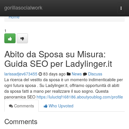
Home
gorillasocialwork
Togg
navi
Home
1
Abito da Sposa su Misura:
Guida SEO per Ladylinger.it
larissadjev673455
83 days ago
News
Discuss
La ricerca del vestito da sposa è un momento indimenticabile per
ogni futura sposa . Su Ladylinger.it, offriamo opportunità di abiti
da sposa fatti a mano per realizzare il suo sogno. Questa
panoramica SEO
https://luluctqf168186.aboutyoublog.com/profile
Comments
Who Upvoted
Comments