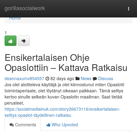
Home
gorillasocialwork
Togg
navi
Home
1
Ensikertalaisen Ohje
Opaslottiin – Kattava Ratkaisu
deannaxumv854557
82 days ago
News
Discuss
Jos olet aloitteleva käyttäjä ja olet kiinnostunut miten Opaslotti
toimintaperiaate, olet löytänyt oikeaan paikkaan. Tämä selitys
kertoo sinulle selkeän kuvan Opaslotin maailman. Saat tietää
perusteet,
https://socialmediainuk.com/story26673116/ensikertalaisen-
selitys-opaslot-täydellinen-ratkaisu
Comments
Who Upvoted