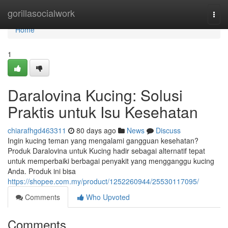
Home
gorillasocialwork
Togg
navi
Home
1
Daralovina Kucing: Solusi
Praktis untuk Isu Kesehatan
chiarafhgd463311
80 days ago
News
Discuss
Ingin kucing teman yang mengalami gangguan kesehatan?
Produk Daralovina untuk Kucing hadir sebagai alternatif tepat
untuk memperbaiki berbagai penyakit yang mengganggu kucing
Anda. Produk ini bisa
https://shopee.com.my/product/1252260944/25530117095/
Comments
Who Upvoted
Comments